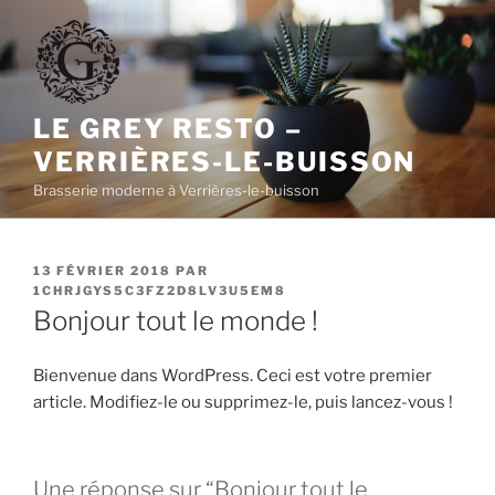
Aller
au
contenu
principal
LE GREY RESTO –
VERRIÈRES-LE-BUISSON
Brasserie moderne à Verrières-le-buisson
PUBLIÉ
13 FÉVRIER 2018
PAR
LE
1CHRJGYS5C3FZ2D8LV3U5EM8
Bonjour tout le monde !
Bienvenue dans WordPress. Ceci est votre premier
article. Modifiez-le ou supprimez-le, puis lancez-vous !
Une réponse sur “Bonjour tout le