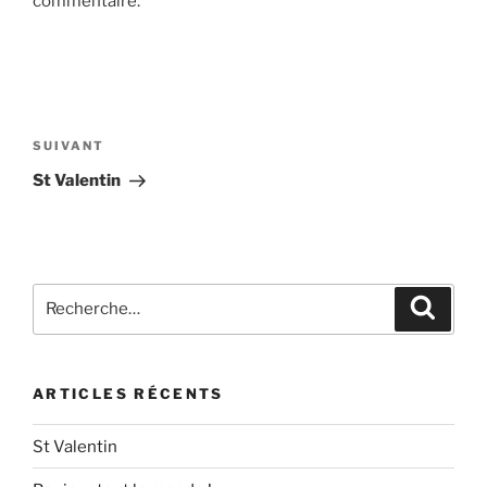
commentaire.
Navigation
de
Article
SUIVANT
l’article
suivant
St Valentin
Recherche
Recher
pour
:
ARTICLES RÉCENTS
St Valentin